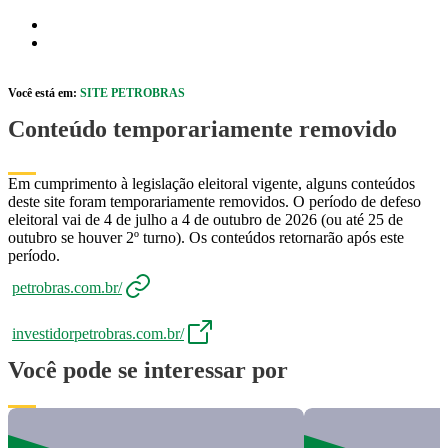
Pular para o Conteúdo principal
r caixa de cookies
Abrir menu de acessibilidade
Você está em:
SITE PETROBRAS
Conteúdo temporariamente removido
Em cumprimento à legislação eleitoral vigente, alguns conteúdos
deste site foram temporariamente removidos. O período de defeso
eleitoral vai de 4 de julho a 4 de outubro de 2026 (ou até 25 de
outubro se houver 2º turno). Os conteúdos retornarão após este
período.
petrobras.com.br/
investidorpetrobras.com.br/
Você pode se interessar por