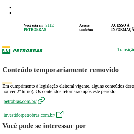
Pular para o Conteúdo principal
r caixa de cookies
Abrir menu de acessibilidade
Você está em:
SITE
Acesse
ACESSO À
PETROBRAS
também:
INFORMAÇ
Transiçã
Conteúdo temporariamente removido
Em cumprimento à legislação eleitoral vigente, alguns conteúdos deste
houver 2º turno). Os conteúdos retornarão após este período.
petrobras.com.br/
investidorpetrobras.com.br/
Você pode se interessar por